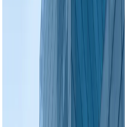
查看详情
第 7 页，共 30 页
上一页
上页
1
...
...
30
下一页
下页
7
跳至
页
跳转
第 7 页，共 30 页
上一页
1
6
8
30
下一页
7
...
...
跳至
页
跳转
伟秋科技