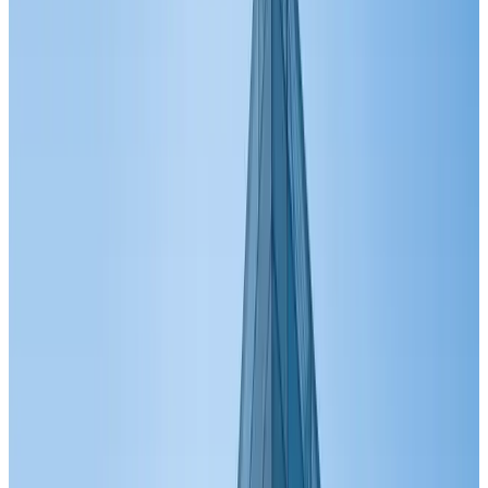
自研产品类
无线脚闸/延时曝光器
电动双立柱升级
其他
搜索
推荐
最新
最热
电路板/电脑主板/电源维修
西门子 SIEMENS 10643566 E2 继电器控制板
型号：
10643566 E2
查看详情
球管/平板探测器