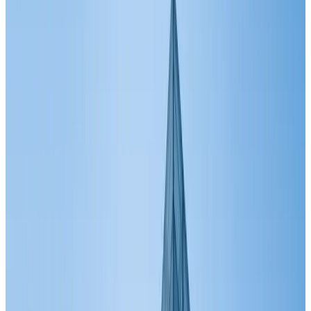
电动手术床/吊塔/无影灯
球管/平板探测器
铅防护
其他
工业产品类
服务器
电子元器件/电源
电线电缆
电池
平板探测器/高压
技术服务类
移机服务
医疗器械全设备管理周期/维修维保/移机
悬吊钢架结构
电路板/电脑主板/电源维修
软件开发类
网站/小程序
电子电路开发
AI/大模型
宠物设备类