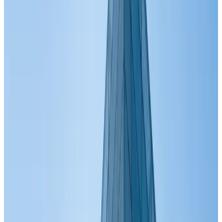
岛津P324DK-85球管
型号：
P324DK-85
查看详情
球管/平板探测器
品臻4343A有线平板探测器
型号：
4343A
查看详情
其他
山东新华 SL-IC 放疗模拟定位机
型号：
SL-IC
查看详情
球管/平板探测器